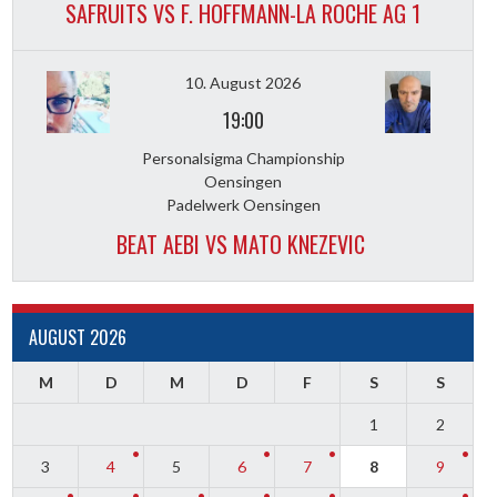
SAFRUITS VS F. HOFFMANN-LA ROCHE AG 1
10. August 2026
19:00
Personalsigma Championship
Oensingen
Padelwerk Oensingen
BEAT AEBI VS MATO KNEZEVIC
AUGUST 2026
M
D
M
D
F
S
S
1
2
3
4
5
6
7
8
9