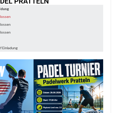
ADEL PRATTELN
ldung
lossen
lossen
lossen
f Einladung