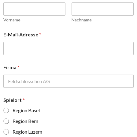
Vorname
Nachname
E-Mail-Adresse
*
*
Firma
*
S
p
i
e
l
o
Spielort
*
r
t
Region Basel
N
a
Region Bern
m
Region Luzern
e