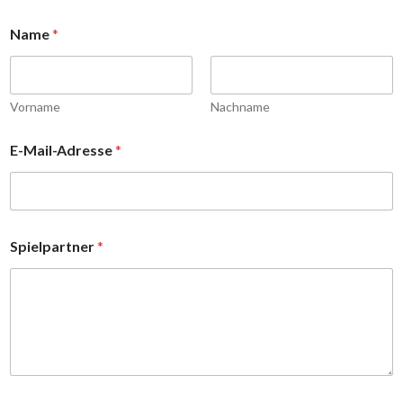
Name
*
Vorname
Nachname
E-Mail-Adresse
*
*
Spielpartner
*
E
-
M
a
i
l
-
A
d