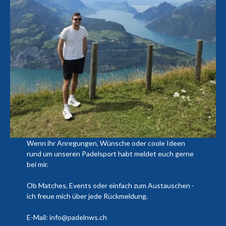
Wenn ihr Anregungen, Wünsche oder coole Ideen
rund um unseren Padelsport habt meldet euch gerne
bei mir.
Ob Matches, Events oder einfach zum Austauschen -
ich freue mich über jede Rückmeldung.
E-Mail: info@padelnws.ch