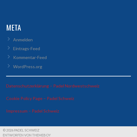
META
Anmelden
Eintrags-Feed
Kommentar-Feed
WordPress.org
:
Datenschutzerklärung – Padel Nordwestschweiz
Anmeldung
:
Cookie Policy Page – Padel Schweiz
Sommer
Anmeldung
Padel
:
Impressum – Padel Schweiz
Sommer
Turnier
Anmeldung
Padel
Sommer
Turnier
Padel
© 2026 PADEL SCHWEIZ
ENTWORFEN VON THEMEBOY
Turnier