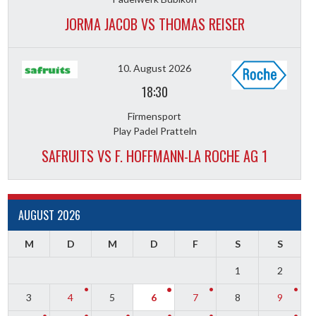
JORMA JACOB VS THOMAS REISER
10. August 2026
18:30
Firmensport
Play Padel Pratteln
SAFRUITS VS F. HOFFMANN-LA ROCHE AG 1
AUGUST 2026
M
D
M
D
F
S
S
1
2
3
4
5
6
7
8
9