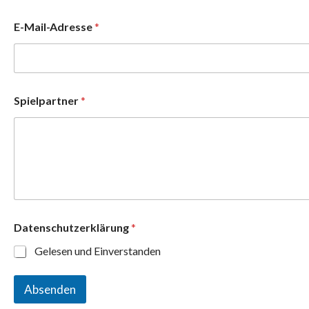
E-Mail-Adresse
*
Spielpartner
*
E
Datenschutzerklärung
*
-
M
Gelesen und Einverstanden
a
i
l
Absenden
-
A