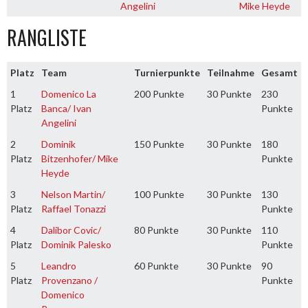
Angelini
Mike Heyde
RANGLISTE
Platz
Team
Turnierpunkte
Teilnahme
Gesamt
1
Domenico La
200 Punkte
30 Punkte
230
Platz
Banca/ Ivan
Punkte
Angelini
2
Dominik
150 Punkte
30 Punkte
180
Platz
Bitzenhofer/ Mike
Punkte
Heyde
3
Nelson Martin/
100 Punkte
30 Punkte
130
Platz
Raffael Tonazzi
Punkte
4
Dalibor Covic/
80 Punkte
30 Punkte
110
Platz
Dominik Palesko
Punkte
5
Leandro
60 Punkte
30 Punkte
90
Platz
Provenzano /
Punkte
Domenico