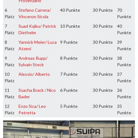
Provenzano
6
Stefano Carrera/
40 Punkte
30 Punkte
70
Platz
Vincenzo Sicola
Punkte
7
Suad Kqiku/ Patrick
10 Punkte
30 Punkte
40
Platz
Diethelm
Punkte
8
Yannick Meier/ Luca
9 Punkte
30 Punkte
39
Platz
Atzeni
Punkte
9
Andreas Rupp/
8 Punkte
30 Punkte
38
Platz
Sylvain Steck
Punkte
10
Alessio/ Alberto
7 Punkte
30 Punkte
37
Platz
Punkte
11
Ssacha Brack / Nico
6 Punkte
30 Punkte
36
Platz
Bader
Punkte
12
Enzo Sica/ Leo
5 Punkte
30 Punkte
35
Platz
Petretta
Punkte