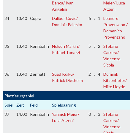
Banca/ Ivan
Meier/ Luca
Angelini
Atzeni
34
13:40
Cupra
Dalibor Covic/
6
:
1
Leandro
Dominik Palesko
Provenzano /
Domenico
Provenzano
35
13:40
Rennbahn
Nelson Martin/
5
:
2
Stefano
Raffael Tonazzi
Carrera/
Vincenzo
Sicola
36
13:40
Zermatt
Suad Kqiku/
2
:
4
Dominik
Patrick Diethelm
Bitzenhofer/
Mike Heyde
Platzierungspiel
Spiel
Zeit
Feld
Spielpaarung
37
14:00
Rennbahn
Yannick Meier/
0
:
3
Stefano
Luca Atzeni
Carrera/
Vincenzo
Sicola