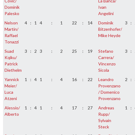
Covic/
La Banca/
Dominik
Ivan
Palesko
Angelini
Nelson
4
:
1
4
:
1
22
:
14
Dominik
3
:
Martin/
Bitzenhofer/
Raffael
Mike Heyde
Tonazzi
Suad
3
:
2
3
:
2
25
:
19
Stefano
3
:
Kqiku/
Carrera/
Patrick
Vincenzo
Diethelm
Sicola
Yannick
1
:
4
1
:
4
16
:
22
Leandro
2
:
Meier/
Provenzano
Luca
/ Domenico
Atzeni
Provenzano
Alessio/
1
:
4
1
:
4
17
:
27
Andreas
1
:
Alberto
Rupp/
Sylvain
Steck