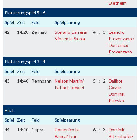
Diethelm
Platzierungspiel 5 - 6
Spiel
Zeit
Feld
Spielpaarung
42
14:20
Zermatt
Stefano Carrera/
4
:
5
Leandro
Vincenzo Sicola
Provenzano /
Domenico
Provenzano
Platzierungspiel 3 - 4
Spiel
Zeit
Feld
Spielpaarung
43
14:40
Rennbahn
Nelson Martin/
5
:
2
Dalibor
Raffael Tonazzi
Covic/
Dominik
Palesko
Final
Spiel
Zeit
Feld
Spielpaarung
44
14:40
Cupra
Domenico La
6
:
3
Dominik
Banca/ Ivan
Bitzenhofer/