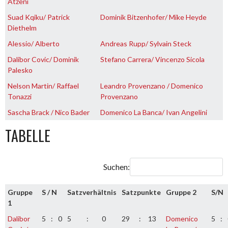
Atzeni
Suad Kqiku/ Patrick
Dominik Bitzenhofer/ Mike Heyde
Diethelm
Alessio/ Alberto
Andreas Rupp/ Sylvain Steck
Dalibor Covic/ Dominik
Stefano Carrera/ Vincenzo Sicola
Palesko
Nelson Martin/ Raffael
Leandro Provenzano / Domenico
Tonazzi
Provenzano
Sascha Brack / Nico Bader
Domenico La Banca/ Ivan Angelini
TABELLE
Suchen:
Gruppe
S / N
Satzverhältnis
Satzpunkte
Gruppe 2
S/N
1
Dalibor
5
:
0
5
:
0
29
:
13
Domenico
5
: