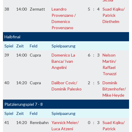
38
14:00
Zermatt
Leandro
5
:
4
Suad Kqiku/
Provenzano /
Patrick
Domenico
Diethelm
Provenzano
Halbfinal
Spiel
Zeit
Feld
Spielpaarung
39
14:00
Cupra
Domenico La
6
:
3
Nelson
Banca/ Ivan
Martin/
Angelini
Raffael
Tonazzi
40
14:20
Cupra
Dalibor Covic/
2
:
5
Dominik
Dominik Palesko
Bitzenhofer/
Mike Heyde
Platzierungspiel 7 - 8
Spiel
Zeit
Feld
Spielpaarung
41
14:20
Rennbahn
Yannick Meier/
0
:
3
Suad Kqiku/
Luca Atzeni
Patrick