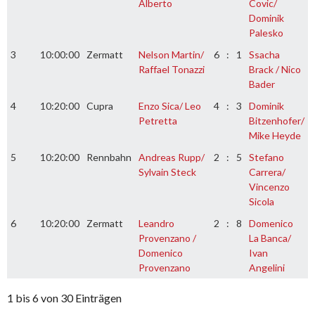
Alberto
Covic/
Dominik
Palesko
3
10:00:00
Zermatt
Nelson Martin/
6
:
1
Ssacha
Raffael Tonazzi
Brack / Nico
Bader
4
10:20:00
Cupra
Enzo Sica/ Leo
4
:
3
Dominik
Petretta
Bitzenhofer/
Mike Heyde
5
10:20:00
Rennbahn
Andreas Rupp/
2
:
5
Stefano
Sylvain Steck
Carrera/
Vincenzo
Sicola
6
10:20:00
Zermatt
Leandro
2
:
8
Domenico
Provenzano /
La Banca/
Domenico
Ivan
Provenzano
Angelini
1 bis 6 von 30 Einträgen