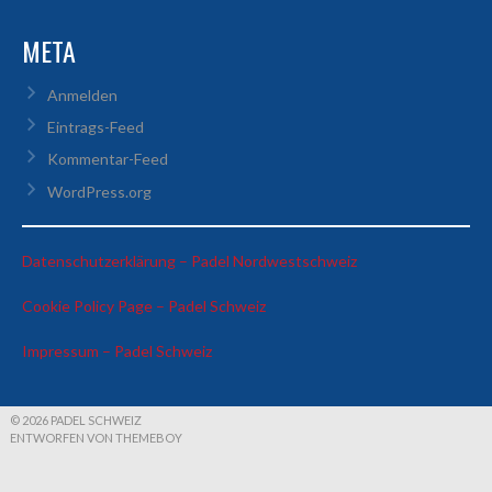
META
Anmelden
Eintrags-Feed
Kommentar-Feed
WordPress.org
:
Datenschutzerklärung – Padel Nordwestschweiz
US
:
Cookie Policy Page – Padel Schweiz
Open
US
2025
:
Impressum – Padel Schweiz
Open
US
2025
Open
2025
© 2026 PADEL SCHWEIZ
ENTWORFEN VON THEMEBOY