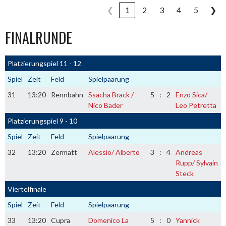
❮
1
2
3
4
5
❯
FINALRUNDE
Platzierungspiel 11 - 12
Spiel
Zeit
Feld
Spielpaarung
31
13:20
Rennbahn
Ssacha Brack /
5
:
2
Enzo Sica/
Nico Bader
Leo Petretta
Platzierungspiel 9 - 10
Spiel
Zeit
Feld
Spielpaarung
32
13:20
Zermatt
Alessio/ Alberto
3
:
4
Andreas
Rupp/ Sylvain
Steck
Viertelfinale
Spiel
Zeit
Feld
Spielpaarung
33
13:20
Cupra
Domenico La
5
:
0
Yannick