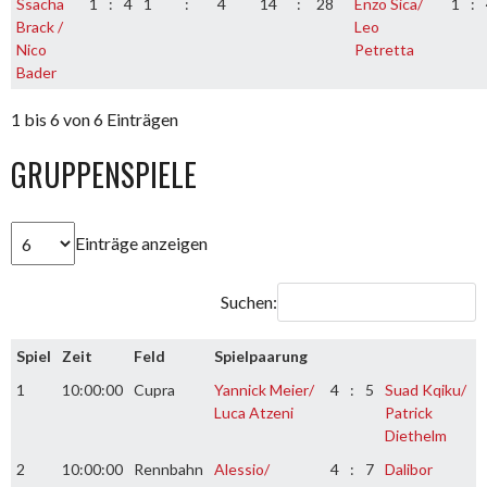
Ssacha
1
:
4
1
:
4
14
:
28
Enzo Sica/
1
:
Brack /
Leo
Nico
Petretta
Bader
1 bis 6 von 6 Einträgen
GRUPPENSPIELE
Einträge anzeigen
Suchen:
Spiel
Zeit
Feld
Spielpaarung
1
10:00:00
Cupra
Yannick Meier/
4
:
5
Suad Kqiku/
Luca Atzeni
Patrick
Diethelm
2
10:00:00
Rennbahn
Alessio/
4
:
7
Dalibor