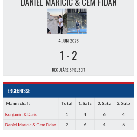
DANIEL MARICIC & CEM FIDAN
4. JUNI 2026
1
-
2
REGULÄRE SPIELZEIT
ERGEBNISSE
Mannschaft
Total
1. Satz
2. Satz
3. Satz
Benjamin & Dario
1
4
6
4
Daniel Maricic & Cem Fidan
2
6
4
6