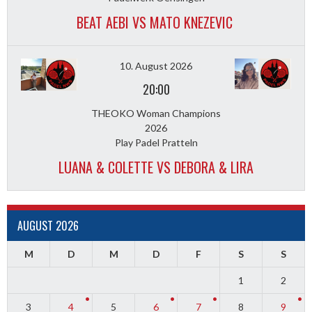
BEAT AEBI VS MATO KNEZEVIC
10. August 2026
20:00
THEOKO Woman Champions
2026
Play Padel Pratteln
LUANA & COLETTE VS DEBORA & LIRA
AUGUST 2026
M
D
M
D
F
S
S
1
2
3
4
5
6
7
8
9