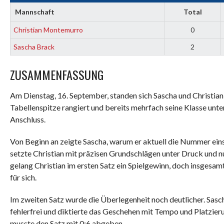
Mannschaft
Total
Christian Montemurro
0
Sascha Brack
2
ZUSAMMENFASSUNG
Am Dienstag, 16. September, standen sich Sascha und Christian
Tabellenspitze rangiert und bereits mehrfach seine Klasse unte
Anschluss.
Von Beginn an zeigte Sascha, warum er aktuell die Nummer eins 
setzte Christian mit präzisen Grundschlägen unter Druck und 
gelang Christian im ersten Satz ein Spielgewinn, doch insgesa
für sich.
Im zweiten Satz wurde die Überlegenheit noch deutlicher. Sasc
fehlerfrei und diktierte das Geschehen mit Tempo und Platzieru
musste den Satz mit 0:6 abgeben.