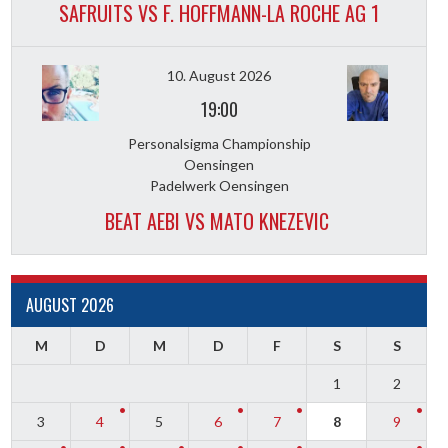
SAFRUITS VS F. HOFFMANN-LA ROCHE AG 1
10. August 2026
19:00
Personalsigma Championship
Oensingen
Padelwerk Oensingen
BEAT AEBI VS MATO KNEZEVIC
AUGUST 2026
M
D
M
D
F
S
S
1
2
3
4
5
6
7
8
9