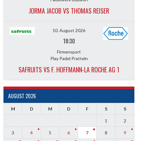
JORMA JACOB VS THOMAS REISER
10. August 2026
18:30
Firmensport
Play Padel Pratteln
SAFRUITS VS F. HOFFMANN-LA ROCHE AG 1
AUGUST 2026
M
D
M
D
F
S
S
1
2
3
4
5
6
7
8
9