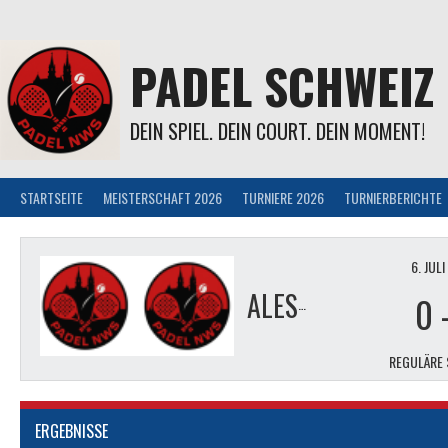
Springe
zum
Inhalt
PADEL SCHWEIZ
DEIN SPIEL. DEIN COURT. DEIN MOMENT!
STARTSEITE
MEISTERSCHAFT 2026
TURNIERE 2026
TURNIERBERICHTE
6. JUL
ALESSIO CARCHEDI & FABIO SCHMIDTKE
0
REGULÄRE 
ERGEBNISSE