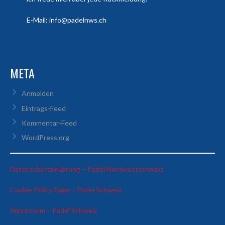
E-Mail: info@padelnws.ch
META
Anmelden
Eintrags-Feed
Kommentar-Feed
WordPress.org
:
Datenschutzerklärung – Padel Nordwestschweiz
Alessio
:
Cookie Policy Page – Padel Schweiz
Grella
Alessio
&
:
Impressum – Padel Schweiz
Grella
Alberto
Alessio
&
Palombo