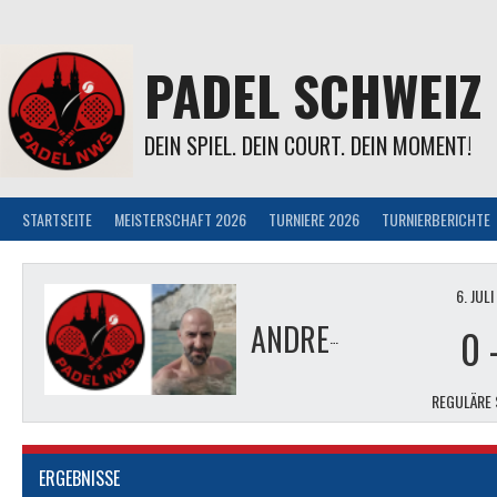
Springe
zum
Inhalt
PADEL SCHWEIZ
DEIN SPIEL. DEIN COURT. DEIN MOMENT!
STARTSEITE
MEISTERSCHAFT 2026
TURNIERE 2026
TURNIERBERICHTE
6. JUL
ANDREA BLASI & ALESSANDRO RANCAN
0
REGULÄRE 
ERGEBNISSE