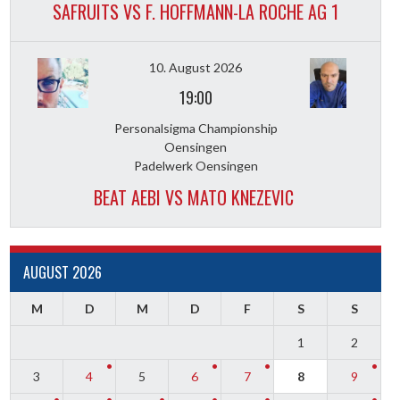
SAFRUITS VS F. HOFFMANN-LA ROCHE AG 1
10. August 2026
19:00
Personalsigma Championship
Oensingen
Padelwerk Oensingen
BEAT AEBI VS MATO KNEZEVIC
AUGUST 2026
M
D
M
D
F
S
S
1
2
3
4
5
6
7
8
9