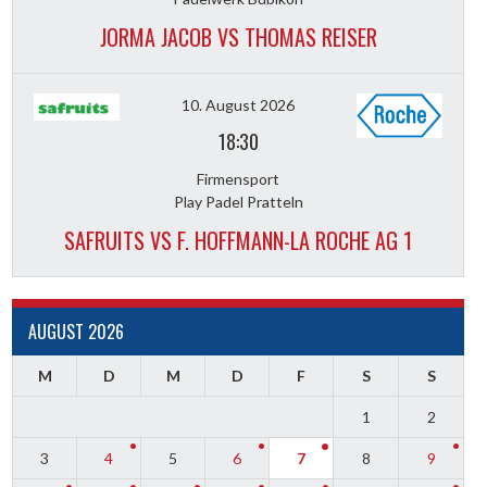
JORMA JACOB VS THOMAS REISER
10. August 2026
18:30
Firmensport
Play Padel Pratteln
SAFRUITS VS F. HOFFMANN-LA ROCHE AG 1
AUGUST 2026
M
D
M
D
F
S
S
1
2
3
4
5
6
7
8
9