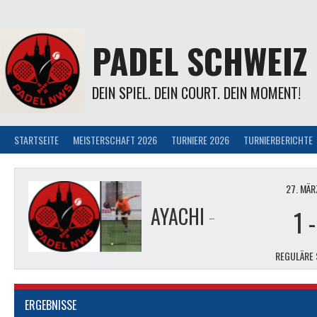
Springe
zum
Inhalt
PADEL SCHWEIZ
DEIN SPIEL. DEIN COURT. DEIN MOMENT!
STARTSEITE
MEISTERSCHAFT 2026
TURNIERE 2026
TURNIERBERICHTE
27. MÄR
AYACHI BOUZID & FLORIAN STOCKER
1
REGULÄRE 
ERGEBNISSE