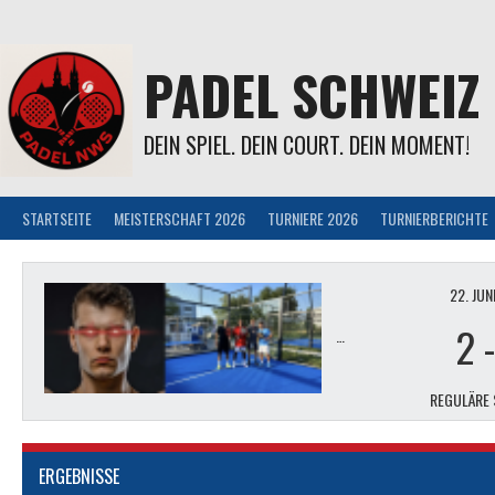
Springe
zum
Inhalt
PADEL SCHWEIZ
DEIN SPIEL. DEIN COURT. DEIN MOMENT!
STARTSEITE
MEISTERSCHAFT 2026
TURNIERE 2026
TURNIERBERICHTE
22. JUN
BENJAMIN & 
2
REGULÄRE 
ERGEBNISSE