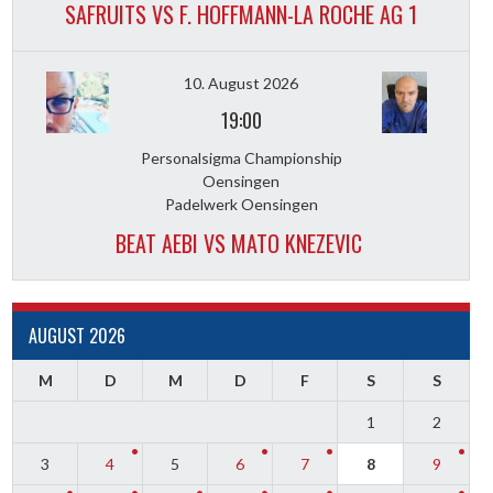
SAFRUITS VS F. HOFFMANN-LA ROCHE AG 1
10. August 2026
19:00
Personalsigma Championship
Oensingen
Padelwerk Oensingen
BEAT AEBI VS MATO KNEZEVIC
AUGUST 2026
M
D
M
D
F
S
S
1
2
3
4
5
6
7
8
9