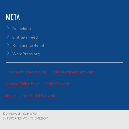
META
Anmelden
Eintrags-Feed
Kommentar-Feed
WordPress.org
:
Datenschutzerklärung – Padel Nordwestschweiz
David
:
Cookie Policy Page – Padel Schweiz
&
David
Marc
:
Impressum – Padel Schweiz
&
vs
David
Marc
Marc
&
vs
&
Marc
Marc
Raffael
© 2026 PADEL SCHWEIZ
ENTWORFEN VON THEMEBOY
vs
&
Marc
Raffael