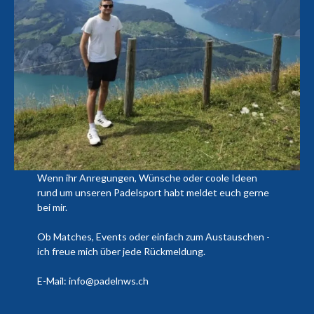
Wenn ihr Anregungen, Wünsche oder coole Ideen
rund um unseren Padelsport habt meldet euch gerne
bei mir.
Ob Matches, Events oder einfach zum Austauschen -
ich freue mich über jede Rückmeldung.
E-Mail: info@padelnws.ch