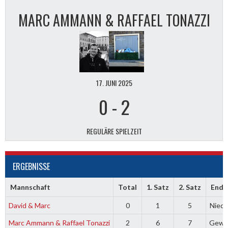
MARC AMMANN & RAFFAEL TONAZZI
17. JUNI 2025
0
-
2
REGULÄRE SPIELZEIT
ERGEBNISSE
Mannschaft
Total
1. Satz
2. Satz
Ends
David & Marc
0
1
5
Niede
Marc Ammann & Raffael Tonazzi
2
6
7
Gewo