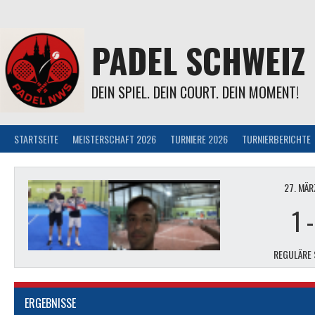
Springe
zum
Inhalt
PADEL SCHWEIZ
DEIN SPIEL. DEIN COURT. DEIN MOMENT!
STARTSEITE
MEISTERSCHAFT 2026
TURNIERE 2026
TURNIERBERICHTE
27. MÄR
DENIS OME
1
REGULÄRE 
ERGEBNISSE