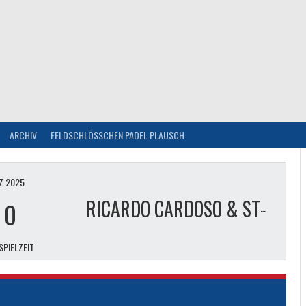
ARCHIV
FELDSCHLÖSSCHEN PADEL PLAUSCH
Z 2025
ROVIC & RAFAEL PERON
-
0
RICARDO CARDOSO & STEPHAN RÖTHLISBERGER
SPIELZEIT