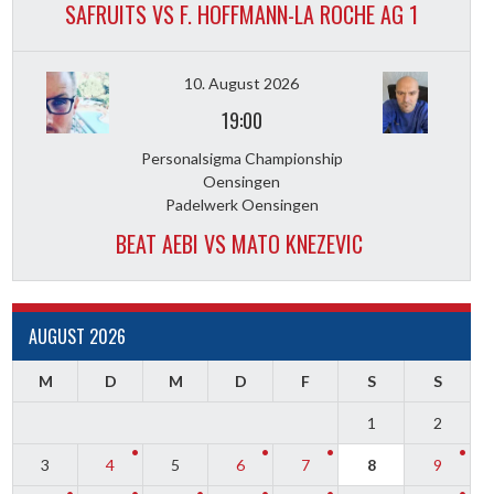
SAFRUITS VS F. HOFFMANN-LA ROCHE AG 1
10. August 2026
19:00
Personalsigma Championship
Oensingen
Padelwerk Oensingen
BEAT AEBI VS MATO KNEZEVIC
AUGUST 2026
M
D
M
D
F
S
S
1
2
3
4
5
6
7
8
9