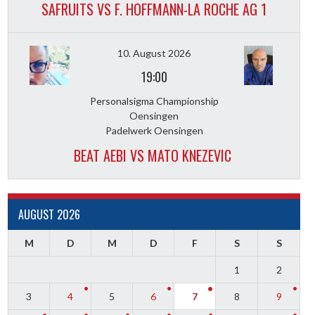
SAFRUITS VS F. HOFFMANN-LA ROCHE AG 1
10. August 2026
19:00
Personalsigma Championship
Oensingen
Padelwerk Oensingen
BEAT AEBI VS MATO KNEZEVIC
AUGUST 2026
M
D
M
D
F
S
S
1
2
3
4
5
6
7
8
9