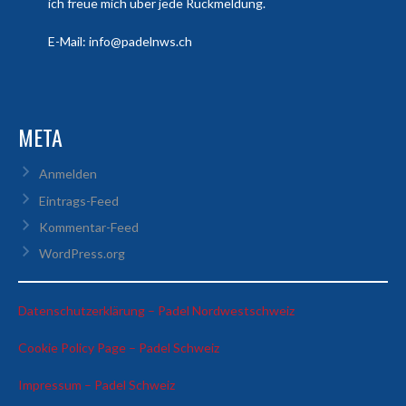
ich freue mich über jede Rückmeldung.
E-Mail: info@padelnws.ch
META
Anmelden
Eintrags-Feed
Kommentar-Feed
WordPress.org
:
Datenschutzerklärung – Padel Nordwestschweiz
Kevin
:
Cookie Policy Page – Padel Schweiz
&
Kevin
Marc
:
Impressum – Padel Schweiz
&
vs
Kevin
Marc
David