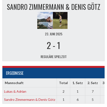
SANDRO ZIMMERMANN & DENIS GÖTZ
23. JUNI 2025
2
-
1
REGULÄRE SPIELZEIT
ERGEBNISSE
Mannschaft
Total
1. Satz
2. Satz
3. 
Lukas & Adrian
2
1
7
Sandro Zimmermann & Denis Götz
1
6
5