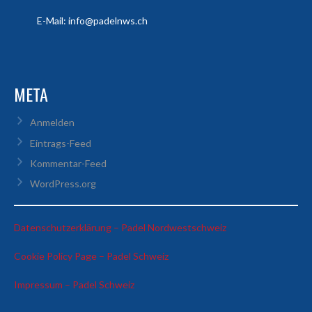
E-Mail: info@padelnws.ch
META
Anmelden
Eintrags-Feed
Kommentar-Feed
WordPress.org
:
Datenschutzerklärung – Padel Nordwestschweiz
Lukas
:
Cookie Policy Page – Padel Schweiz
&
Lukas
Adrian
:
Impressum – Padel Schweiz
&
vs
Lukas
Adrian
Sandro