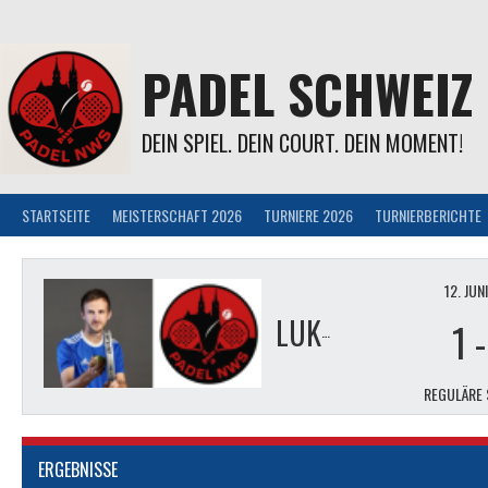
Springe
zum
Inhalt
PADEL SCHWEIZ
DEIN SPIEL. DEIN COURT. DEIN MOMENT!
STARTSEITE
MEISTERSCHAFT 2026
TURNIERE 2026
TURNIERBERICHTE
12. JUN
LUKAS STAUDENMAIER & JAN GYSIN
1
REGULÄRE 
ERGEBNISSE