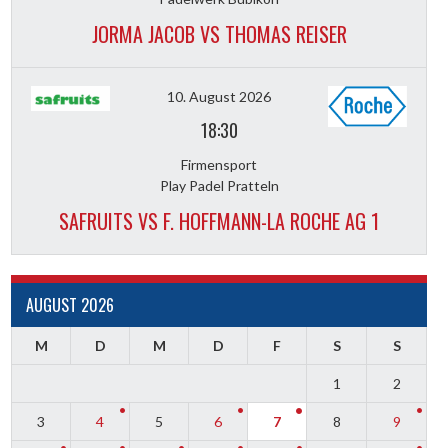
JORMA JACOB VS THOMAS REISER
10. August 2026
18:30
Firmensport
Play Padel Pratteln
SAFRUITS VS F. HOFFMANN-LA ROCHE AG 1
AUGUST 2026
M
D
M
D
F
S
S
1
2
3
4
5
6
7
8
9