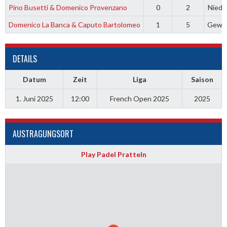
Pino Busetti & Domenico Provenzano
0
2
Niede
Domenico La Banca & Caputo Bartolomeo
1
5
Gewo
DETAILS
Datum
Zeit
Liga
Saison
1. Juni 2025
12:00
French Open 2025
2025
AUSTRAGUNGSORT
Play Padel Pratteln