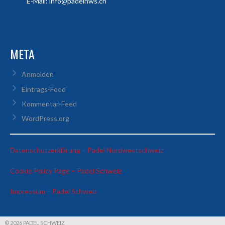
E-Mail: info@padelnws.ch
META
Anmelden
Eintrags-Feed
Kommentar-Feed
WordPress.org
:
Datenschutzerklärung – Padel Nordwestschweiz
Ricardo
:
Cookie Policy Page – Padel Schweiz
&
Ricardo
Tim
:
Impressum – Padel Schweiz
&
vs
Ricardo
Tim
Sandro
&
vs
Zimmermann
Tim
Sandro
&
© 2026 PADEL SCHWEIZ