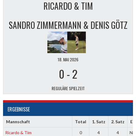
RICARDO & TIM
SANDRO ZIMMERMANN & DENIS GÖTZ
18. MAI 2026
0
-
2
REGULÄRE SPIELZEIT
ERGEBNISSE
Mannschaft
Total
1. Satz
2. Satz
En
Ricardo & Tim
0
4
4
Nie