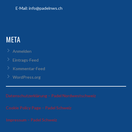
E-Mail: info@padelnws.ch
META
Anmelden
Eintrags-Feed
Kommentar-Feed
WordPress.org
:
Datenschutzerklärung – Padel Nordwestschweiz
Stäubli
:
Cookie Policy Page – Padel Schweiz
vs
Stäubli
Jauslin
:
Impressum – Padel Schweiz
vs
Stebler
Stäubli
Jauslin
AG
vs