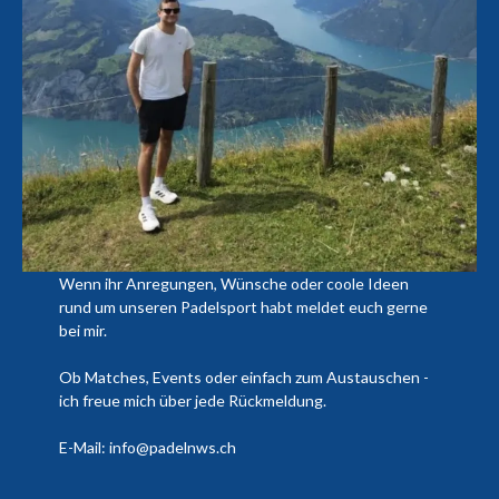
Wenn ihr Anregungen, Wünsche oder coole Ideen
rund um unseren Padelsport habt meldet euch gerne
bei mir.
Ob Matches, Events oder einfach zum Austauschen -
ich freue mich über jede Rückmeldung.
E-Mail: info@padelnws.ch