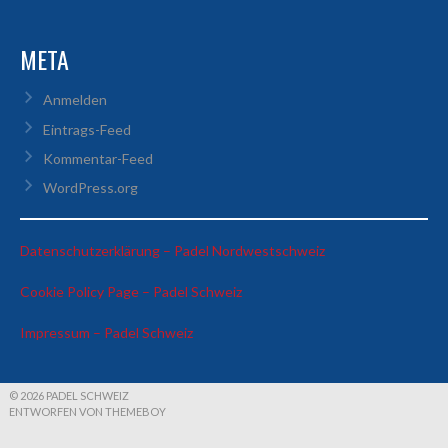
META
Anmelden
Eintrags-Feed
Kommentar-Feed
WordPress.org
:
Datenschutzerklärung – Padel Nordwestschweiz
Stefano
:
Cookie Policy Page – Padel Schweiz
&
Stefano
Claudio
:
Impressum – Padel Schweiz
&
vs
Stefano
Claudio
Janick
&
vs
&
Claudio
Janick
Dennis
© 2026 PADEL SCHWEIZ
ENTWORFEN VON THEMEBOY
vs
&
Janick
Dennis