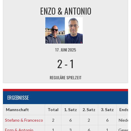
ENZO & ANTONIO
17. JUNI 2025
2
-
1
REGULÄRE SPIELZEIT
ERGEBNISSE
Mannschaft
Total
1. Satz
2. Satz
3. Satz
Endst
Stefano & Francesco
2
6
2
6
Nieder
Enzo & Antonio
1
3
6
1
Gewo