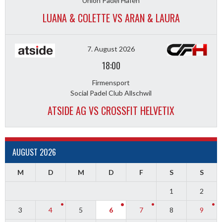
Union Padel Hafen
LUANA & COLETTE VS ARAN & LAURA
7. August 2026
18:00
Firmensport
Social Padel Club Allschwil
ATSIDE AG VS CROSSFIT HELVETIX
AUGUST 2026
M
D
M
D
F
S
S
1
2
3
4
5
6
7
8
9