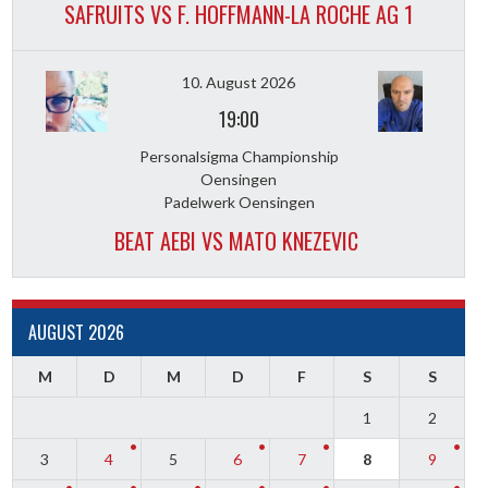
SAFRUITS VS F. HOFFMANN-LA ROCHE AG 1
10. August 2026
19:00
Personalsigma Championship
Oensingen
Padelwerk Oensingen
BEAT AEBI VS MATO KNEZEVIC
AUGUST 2026
M
D
M
D
F
S
S
1
2
3
4
5
6
7
8
9