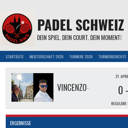
Springe
zum
Inhalt
PADEL SCHWEIZ
DEIN SPIEL. DEIN COURT. DEIN MOMENT!
STARTSEITE
MEISTERSCHAFT 2026
TURNIERE 2026
TURNIERBERICHTE
21. APR
VINCENZO & IVAN
0
REGULÄRE 
ERGEBNISSE