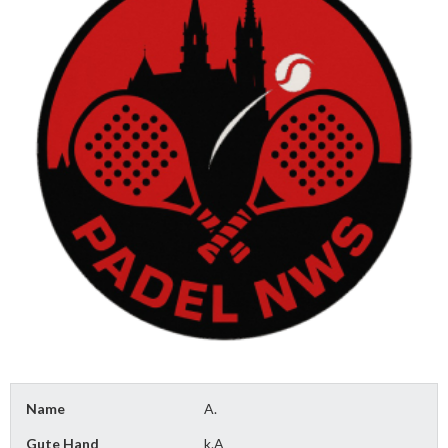
Name
A.
Gute Hand
k.A