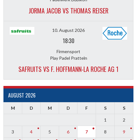
JORMA JACOB VS THOMAS REISER
10. August 2026
18:30
Firmensport
Play Padel Pratteln
SAFRUITS VS F. HOFFMANN-LA ROCHE AG 1
AUGUST 2026
M
D
M
D
F
S
S
1
2
3
4
5
6
7
8
9