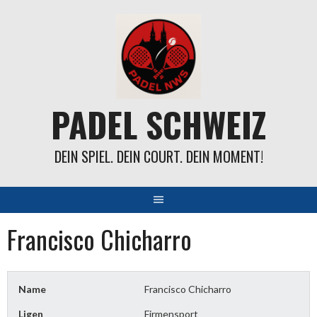
Springe
zum
Inhalt
PADEL SCHWEIZ
DEIN SPIEL. DEIN COURT. DEIN MOMENT!
Francisco Chicharro
Name
Francisco Chicharro
Ligen
Firmensport