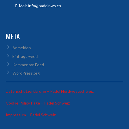
E-Mail: info@padelnws.ch
META
Anmelden
Eintrags-Feed
Kommentar-Feed
WordPress.org
:
Datenschutzerklärung – Padel Nordwestschweiz
Turnierbericht
:
Cookie Policy Page – Padel Schweiz
PCB
Turnierbericht
Summer
:
Impressum – Padel Schweiz
PCB
Edition
Turnierbericht
Summer
PCB
Edition