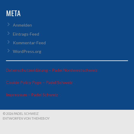
META
Anmelden
Eintrags-Feed
Kommentar-Feed
WordPress.org
:
Datenschutzerklärung – Padel Nordwestschweiz
Alisa
:
Cookie Policy Page – Padel Schweiz
&
Alisa
Cristina
:
Impressum – Padel Schweiz
&
vs
Alisa
Cristina
Barbara
&
vs
&
Cristina
Barbara
Genoveva
© 2026 PADEL SCHWEIZ
ENTWORFEN VON THEMEBOY
vs
&
Barbara
Genoveva
&