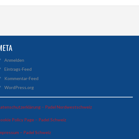
META
Anmelden
Eintrags-Feed
Kommentar-Feed
WordPress.org
:
atenschutzerklärung – Padel Nordwestschweiz
Huy
:
ookie Policy Page – Padel Schweiz
Tan
Huy
Le
:
mpressum – Padel Schweiz
Tan
&
Huy
Le