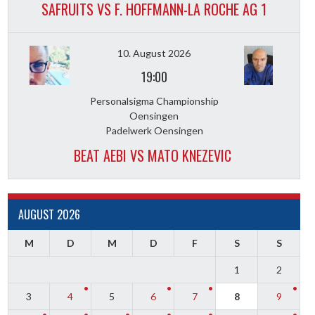
SAFRUITS VS F. HOFFMANN-LA ROCHE AG 1
10. August 2026
19:00
Personalsigma Championship
Oensingen
Padelwerk Oensingen
BEAT AEBI VS MATO KNEZEVIC
AUGUST 2026
M
D
M
D
F
S
S
1
2
3
4
5
6
7
8
9