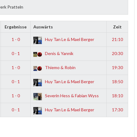
erk Pratteln
Ergebnisse
Auswärts
Zeit
1 - 0
Huy Tan Le & Mael Berger
21:10
0 - 1
Denis & Yannik
20:30
1 - 0
Thiemo & Robin
19:30
0 - 1
Huy Tan Le & Mael Berger
18:50
1 - 0
Severin Hess & Fabian Wyss
18:10
0 - 1
Huy Tan Le & Mael Berger
17:30