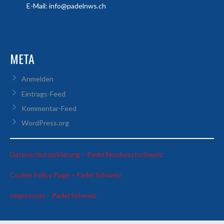
E-Mail: info@padelnws.ch
META
Anmelden
Eintrags-Feed
Kommentar-Feed
WordPress.org
:
Datenschutzerklärung – Padel Nordwestschweiz
Irene
:
Cookie Policy Page – Padel Schweiz
&
Irene
Julia
:
Impressum – Padel Schweiz
&
vs
Irene
Julia
Alina
&
vs
&