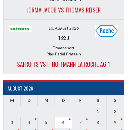
JORMA JACOB VS THOMAS REISER
10. August 2026
18:30
Firmensport
Play Padel Pratteln
SAFRUITS VS F. HOFFMANN-LA ROCHE AG 1
AUGUST 2026
M
D
M
D
F
S
S
1
2
3
4
5
6
7
8
9