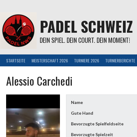
Springe
zum
Inhalt
PADEL SCHWEIZ
DEIN SPIEL. DEIN COURT. DEIN MOMENT!
STARTSEITE
MEISTERSCHAFT 2026
TURNIERE 2026
TURNIERBERICHTE
Alessio Carchedi
Name
Gute Hand
Bevorzugte Spielfeldseite
Bevorzugte Spielzeit