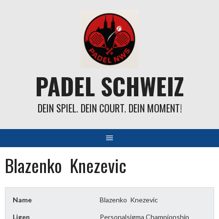
Springe
zum
Inhalt
PADEL SCHWEIZ
DEIN SPIEL. DEIN COURT. DEIN MOMENT!
Blazenko Knezevic
Name
Blazenko Knezevic
Ligen
Personalsigma Championship