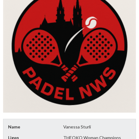
Name
Vanessa Sturli
Ligen
THEOKO Woman Champions