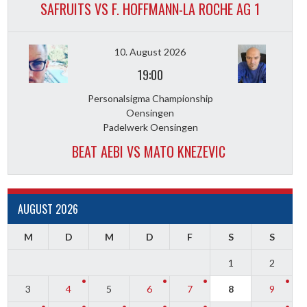
SAFRUITS VS F. HOFFMANN-LA ROCHE AG 1
10. August 2026
19:00
Personalsigma Championship
Oensingen
Padelwerk Oensingen
BEAT AEBI VS MATO KNEZEVIC
AUGUST 2026
M
D
M
D
F
S
S
1
2
3
4
5
6
7
8
9